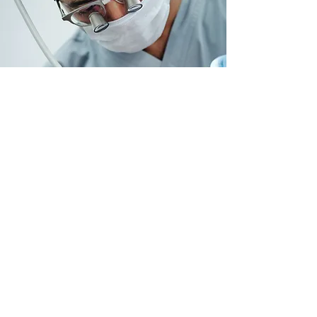
Contact
456 chemin de carimai, 06250 Mougins.
hello@tooth-global.com
04 92 59 03 70