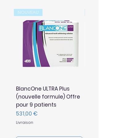
NOUVEAU
NOUVEAU
BlancOne ULTRA Plus
BlancOne TOUCH Pl
(nouvelle formule) Offre
(nouvelle formule)
pour 9 patients
Prix
369,00 €
Prix
531,00 €
Livraison
Livraison