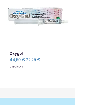
Oxygel
Prix original
Prix promotionnel
44,50 €
22,25 €
Livraison