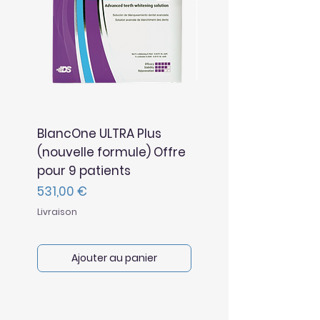
BlancOne ULTRA Plus
BlancOne TOUCH Pl
(nouvelle formule) Offre
(nouvelle formule)
pour 9 patients
Prix
369,00 €
Prix
531,00 €
Livraison
Livraison
Ajouter au panier