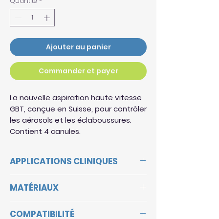
Quantité
*
Ajouter au panier
Commander et payer
La nouvelle aspiration haute vitesse
GBT, conçue en Suisse, pour contrôler
les aérosols et les éclaboussures.
Contient 4 canules.
APPLICATIONS CLINIQUES
Meilleure solution de contrôle des
MATÉRIAUX
aérosols/éclaboussures pendant
le protocole GBT et la dentisterie
Corps : PP (Polypropylène)
générale
COMPATIBILITÉ
Jupe : TPE (Élastomère