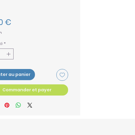
Prix
00 €
n
té
*
ter au panier
Commander et payer