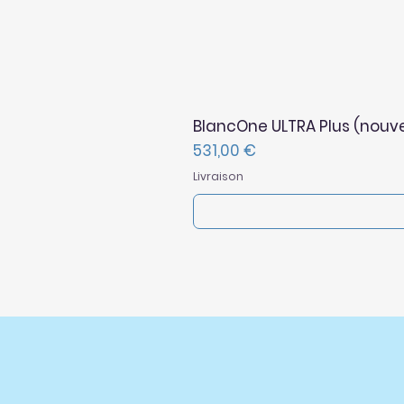
BlancOne ULTRA Plus (nouve
Prix
531,00 €
Livraison