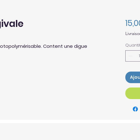
ivale
15,
Livraiso
Quanti
hotopolymérisable. Content une digue
Ajou