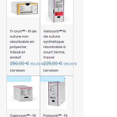
Ti-cron™ - Fil de
Velosorb™ Fil
suture non
de suture
résorbable en
synthétique
polyester,
résorbable à
tréssé et
court terme,
enduit
tressé
250,00 €
225,00 €
Prix original
Prix promotionnel
Prix original
Prix promotionnel
150,00 €
135,00 €
Livraison
Livraison
EN PROMO
EN PROMO
Caprosyn™ - Fil
Polysorb™ - Fil