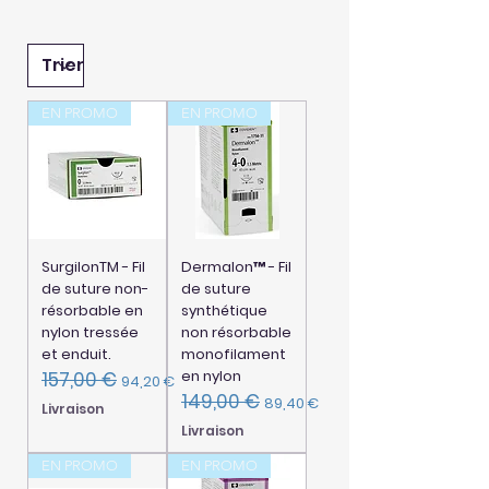
EN PROMO
EN PROMO
SurgilonTM - Fil
Dermalon™ - Fil
de suture non-
de suture
résorbable en
synthétique
nylon tressée
non résorbable
et enduit.
monofilament
en nylon
157,00 €
Prix original
Prix promotionnel
94,20 €
149,00 €
Prix original
Prix promotionnel
89,40 €
Livraison
Livraison
EN PROMO
EN PROMO