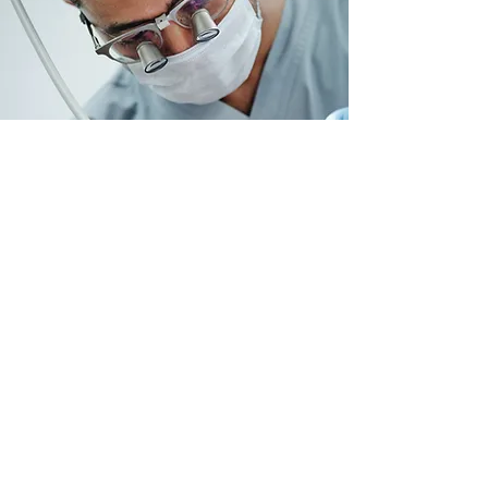
Contact
456 chemin de carimai, 06250 Mougins.
hello@tooth-global.com
04 92 59 03 70