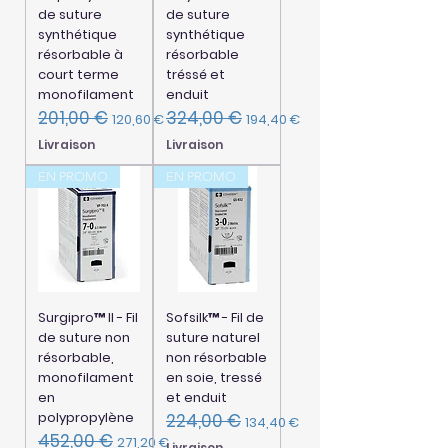
de suture
de suture
synthétique
synthétique
résorbable à
résorbable
court terme
tréssé et
monofilament
enduit
201,00 €
324,00 €
Prix original
Prix promotionnel
Prix original
Prix promotionnel
120,60 €
194,40 €
Livraison
Livraison
EN PROMO
EN PROMO
Surgipro™ II - Fil
Sofsilk™ - Fil de
de suture non
suture naturel
résorbable,
non résorbable
monofilament
en soie, tressé
en
et enduit
polypropylène
224,00 €
Prix original
Prix promotionnel
134,40 €
452,00 €
Prix original
Prix promotionnel
271,20 €
Livraison